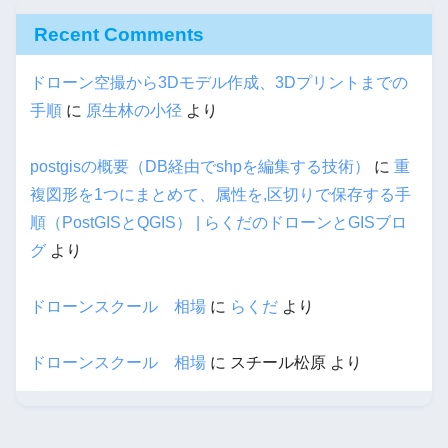
Recent Comments
ドローン空撮から3Dモデル作成、3Dプリントまでの
手順
に
原生林の小径
より
postgisの概要（DB経由でshpを編集する技術）
に
重
複図形を1つにまとめて、属性を,区切りで保存する手
順（PostGISとQGIS） | らくだのドローンとGISブロ
グ
より
ドローンスクール 相場
に
らくだ
より
ドローンスクール 相場
に
スチール松原
より