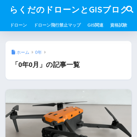
らくだのドローンとGISブログ
ドローン
ドローン飛行禁止マップ
GIS関連
資格試験
ホーム
0年
「0年0月」の記事一覧