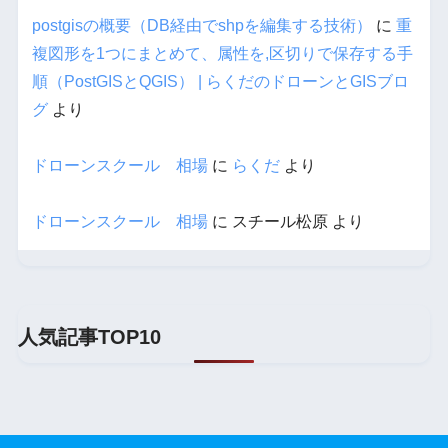
postgisの概要（DB経由でshpを編集する技術）
に
重
複図形を1つにまとめて、属性を,区切りで保存する手
順（PostGISとQGIS） | らくだのドローンとGISブロ
グ
より
ドローンスクール 相場
に
らくだ
より
ドローンスクール 相場
に
スチール松原
より
人気記事TOP10