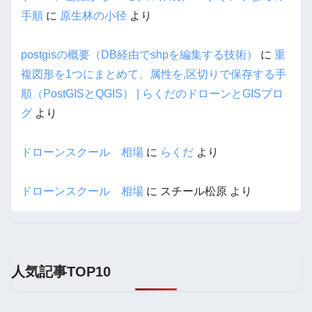
手順
に
原生林の小径
より
postgisの概要（DB経由でshpを編集する技術）
に
重
複図形を1つにまとめて、属性を,区切りで保存する手
順（PostGISとQGIS） | らくだのドローンとGISブロ
グ
より
ドローンスクール 相場
に
らくだ
より
ドローンスクール 相場
に
スチール松原
より
人気記事TOP10