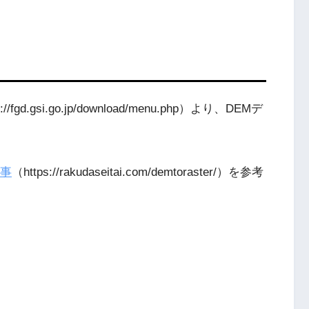
s://fgd.gsi.go.jp/download/menu.php）より、DEMデ
事
（https://rakudaseitai.com/demtoraster/）を参考