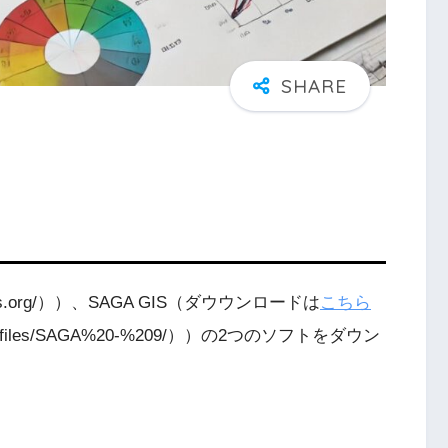
/qgis.org/））、SAGA GIS（ダウウンロードは
こちら
saga-gis/files/SAGA%20-%209/））の2つのソフトをダウン