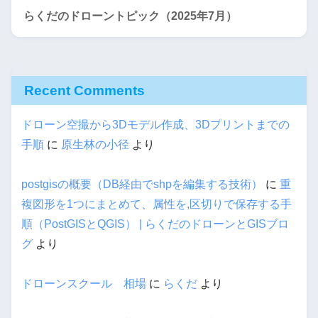
らくだのドローントピック（2025年7月）
Recent Comments
ドローン空撮から3Dモデル作成、3Dプリントまでの
手順
に
原生林の小径
より
postgisの概要（DB経由でshpを編集する技術）
に
重
複図形を1つにまとめて、属性を,区切りで保存する手
順（PostGISとQGIS） | らくだのドローンとGISブロ
グ
より
ドローンスクール 相場
に
らくだ
より