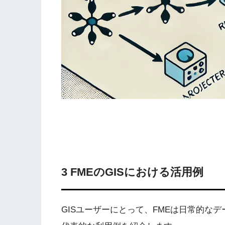
3 FMEのGISにおける活用例
GISユーザーにとって、FMEは日常的な